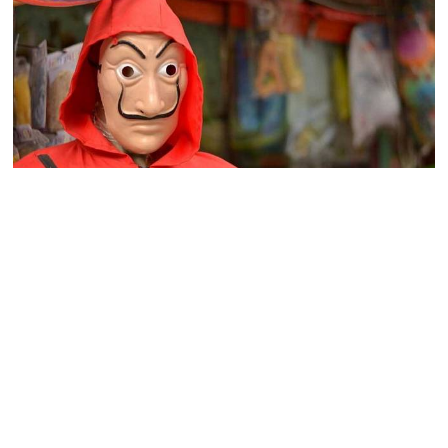
Veleúspěšný španělský seriál Papírový
dům o největší loupeži v dějinách země
představí i pátou, poslední sérii
Zřejmě již v druhé polovině příštího roku se objeví závěrečná
série španělského fenoménu Papírový dům. Mnohým z nás
vrtá v hlavě, jak tohle vlastně dopadne. Na co se můžeme
těšit?