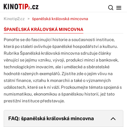
Kinotip2.cz
španělská královská mincovna
ŠPANĚLSKÁ KRÁLOVSKÁ MINCOVNA
Ponořte se do fascinující historie a současnosti instituce,
která po staletí ovlivňuje španělské hospodářství a kulturu.
Rubrika Španělská královská mincovna sdružuje články
věnující se jejímu vzniku, vývoji, produkci mincí a bankovek,
technologickým inovacím, ale i umělecké a sběratelské
hodnotě ražených exemplářů. Zjistíte zde o jejím vlivu na
státní finance, vztahu k monarchii a také o významných
událostech, které se k ní váží. Prozkoumejte témata spojená s
numismatikou, ekonomikou a španělskou historií, jež tato
prestižní instituce představuje.
FAQ: španělská královská mincovna