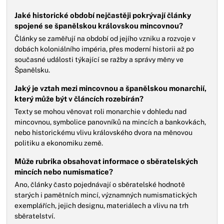
Jaké historické období nejčastěji pokrývají články
spojené se španělskou královskou mincovnou?
Články se zaměřují na období od jejího vzniku a rozvoje v
dobách koloniálního impéria, přes moderní historii až po
současné události týkající se ražby a správy měny ve
Španělsku.
Jaký je vztah mezi mincovnou a španělskou monarchií,
který může být v článcích rozebírán?
Texty se mohou věnovat roli monarchie v dohledu nad
mincovnou, symbolice panovníků na mincích a bankovkách,
nebo historickému vlivu královského dvora na měnovou
politiku a ekonomiku země.
Může rubrika obsahovat informace o sběratelských
mincích nebo numismatice?
Ano, články často pojednávají o sběratelské hodnotě
starých i pamětních mincí, významných numismatických
exemplářích, jejich designu, materiálech a vlivu na trh
sběratelství.